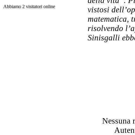
della vita”. P
Il 
Abbiamo 2 visitatori online
vistosi dell’o
Po
matematica, t
risolvendo l’
Sinisgalli ebb
Cor
Nessuna r
Autent