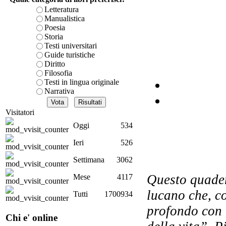
Letteratura
Manualistica
Poesia
Storia
Per
Testi universitari
m
Guide turistiche
Diritto
Filosofia
Testi in lingua originale
Narrativa
A
Visitatori
su
Oggi
534
Ieri
526
Settimana
3062
Il 
Questo quader
Mese
4117
lucano che, c
Tutti
1700934
profondo con l
Chi e' online