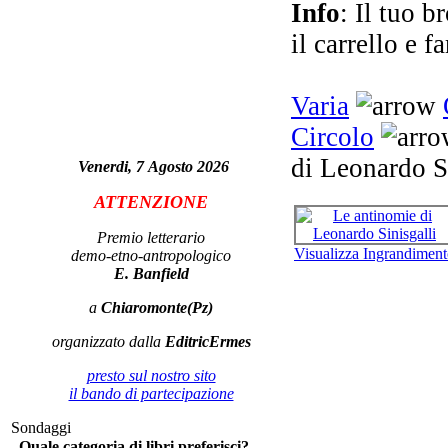
Info
: Il tuo b
il carrello e f
Varia
di
Circolo
di Leonardo S
Venerdi, 7 Agosto 2026
LA
ATTENZIONE
PE
Premio letterario
Visualizza Ingrandimen
demo-etno-antropologico
E. Banfield
a
Chiaromonte(Pz)
organizzato dalla
EditricErmes
presto sul nostro sito
il bando di partecipazione
Glo
Sondaggi
Quale categoria di libri preferisci?