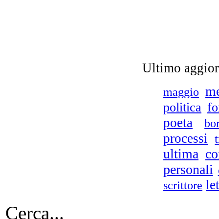
Tu
Ultimo aggio
m
maggio
f
politica
Co
poeta
bo
processi
ultima
co
personali
c
le
scrittore
Cerca...