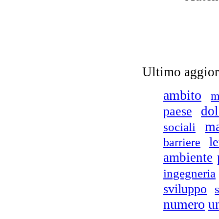
Ultimo aggio
ambito
m
dol
paese
ma
sociali
le
barriere
ambiente
ingegneria
sviluppo
numero
u