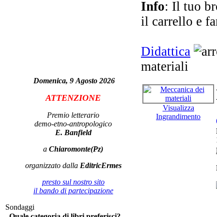
Info
: Il tuo b
D
Una
il carrello e f
Didattica
materiali
Il
Domenica, 9 Agosto 2026
ATTENZIONE
Visualizza
Premio letterario
Ingrandimento
demo-etno-antropologico
E. Banfield
a
Chiaromonte(Pz)
La
organizzato dalla
EditricErmes
ed 
ne
presto sul nostro sito
il bando di partecipazione
Sondaggi
Quale categoria di libri preferisci?