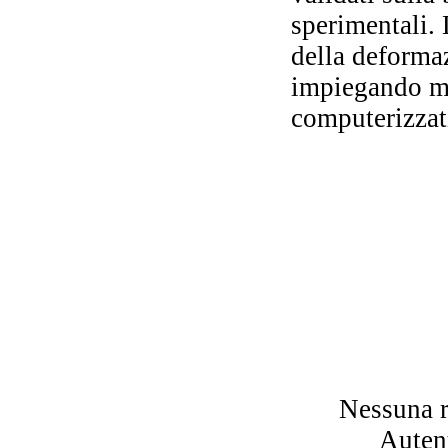
Sc
ci
sperimentali.
della deformaz
impiegando me
Vi
computerizzat
dif
F
Nessuna r
Autent