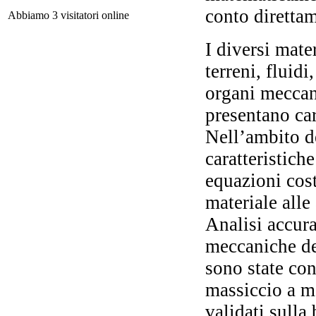
conto direttam
Abbiamo 3 visitatori online
I diversi mater
terreni, fluid
Fi
organi meccani
presentano car
Nell’ambito d
caratteristich
G
equazioni cost
materiale alle
Analisi accura
nel
meccaniche dei
sono state co
massiccio a me
validati sulla