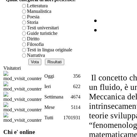
Letteratura
Manualistica
Poesia
Storia
Testi universitari
Guide turistiche
Diritto
Filosofia
L
Testi in lingua originale
cro
Narrativa
Visitatori
Il concetto ch
Oggi
356
G
Imp
un fluido, è u
Ieri
622
voc
Meccanica del 
Settimana
4674
intrinsecamen
Mese
5114
teorie svilupp
Tutti
1701931
Ne
“fenomenologi
Chi e' online
matematicament