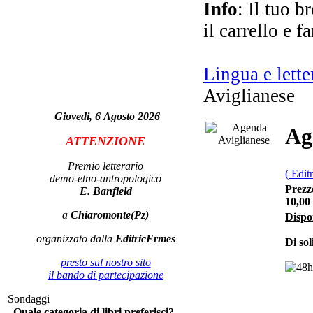
Info
: Il tuo b
il carrello e f
Lingua e lette
Aviglianese
Giovedi, 6 Agosto 2026
m
vo
Ag
ATTENZIONE
Premio letterario
( Edit
demo-etno-antropologico
Prezz
E. Banfield
10,00
Fr
a
Chiaromonte(Pz)
Dispon
organizzato dalla
EditricErmes
Di sol
presto sul nostro sito
il bando di partecipazione
ec
Sondaggi
Quale categoria di libri preferisci?