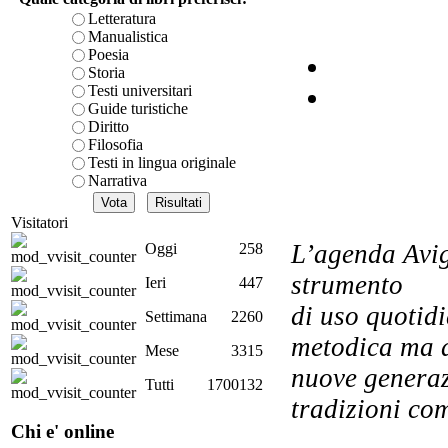
Letteratura
Manualistica
Poesia
Storia
Testi universitari
Guide turistiche
Diritto
Filosofia
Testi in lingua originale
Narrativa
R
Visitatori
L’agenda Avig
Oggi
258
strumento
Ieri
447
di uso quotidi
Settimana
2260
metodica ma a
Le 
Mese
3315
ov
nuove generazi
Tutti
1700132
tradizioni co
Chi e' online