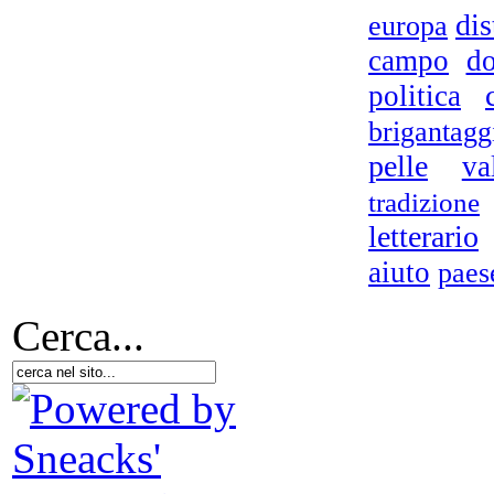
deg
dis
europa
di
campo
do
politica
brigantagg
ma
pelle
va
tradizione
letterario
aiuto
paes
Cerca...
Tu
su
st