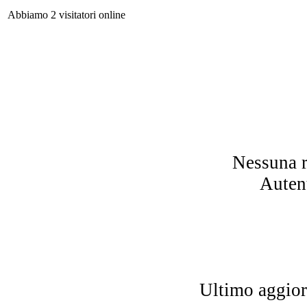
Abbiamo 2 visitatori online
Sc
ci
Ond
Nessuna r
Autent
Il 
Ultimo aggio
L