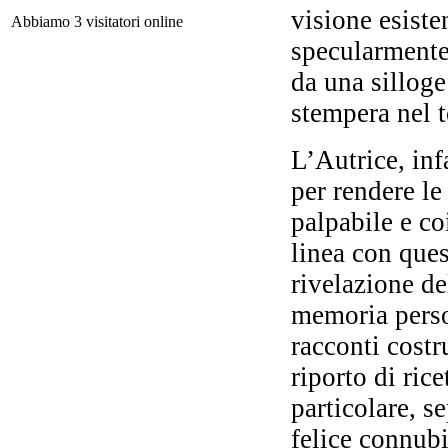
visione esiste
Abbiamo 3 visitatori online
specularmente 
da una silloge
stempera nel t
L’Autrice, inf
Fr
per rendere le
palpabile e c
G
linea con ques
rivelazione de
memoria perso
Att
racconti costr
Ma
riporto di rice
particolare, se
felice connubi