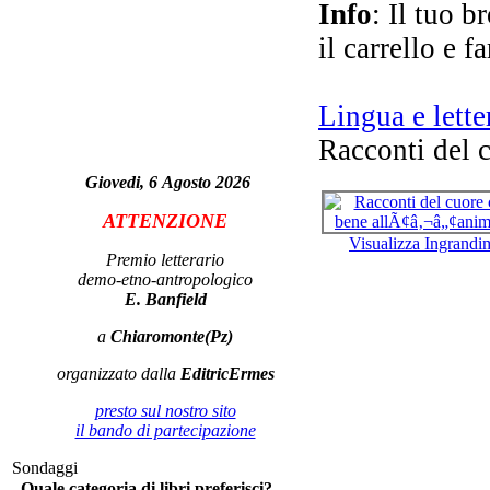
Info
: Il tuo b
il carrello e f
C
Lingua e lette
Racconti del 
A
Giovedi, 6 Agosto 2026
ATTENZIONE
Visualizza Ingrandi
Le
Premio letterario
Lo
demo-etno-antropologico
E. Banfield
a
Chiaromonte(Pz)
organizzato dalla
EditricErmes
presto sul nostro sito
il bando di partecipazione
La
Sondaggi
a
Quale categoria di libri preferisci?