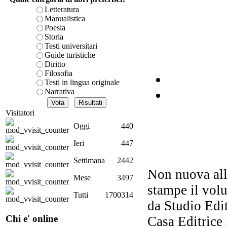
Letteratura
Manualistica
Poesia
Storia
St
Testi universitari
uo
Guide turistiche
via
Diritto
Filosofia
Testi in lingua originale
Narrativa
Visitatori
Oggi
440
Ieri
447
Settimana
2442
c
Non nuova alla
Mese
3497
stampe il vol
Tutti
1700314
da Studio Edit
Chi e' online
Casa Editrice 
I