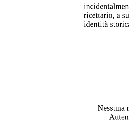
incidentalment
ricettario, a 
Val
identità storic
Nessuna r
Autent