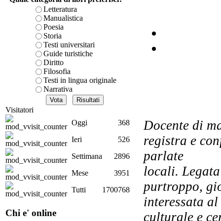
R
Letteratura
Manualistica
al
Poesia
Storia
Testi universitari
Guide turistiche
Diritto
Filosofia
Testi in lingua originale
Narrativa
Visitatori
Tre
Docente di mat
Oggi
368
registra e con
Ieri
526
parlate
Settimana
2896
locali. Legata
Mese
3951
purtroppo, gi
Tutti
1700768
interessata al
re
Chi e' online
culturale e ce