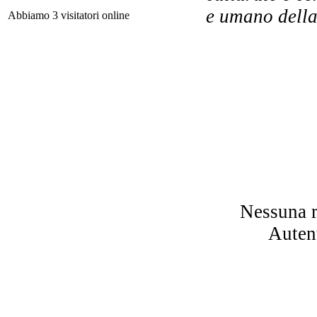
e umano della
Abbiamo 3 visitatori online
Il
Lâ
Nessuna r
de
Autent