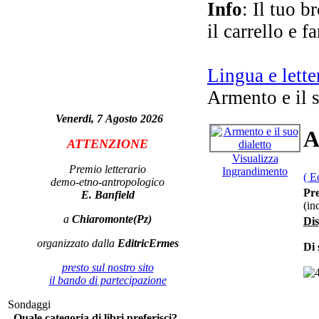
Info
: Il tuo b
il carrello e f
Lingua e lette
Armento e il s
o
Venerdi, 7 Agosto 2026
co
A
ATTENZIONE
Visualizza
Premio letterario
Ingrandimento
( E
demo-etno-antropologico
Pre
E. Banfield
(in
a
Chiaromonte(Pz)
Off
Dis
o
nel
organizzato dalla
EditricErmes
Di 
presto sul nostro sito
il bando di partecipazione
Ch
Sondaggi
Quale categoria di libri preferisci?