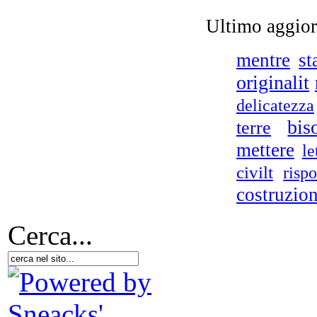
Ultimo aggio
ec
mentre
st
originalit
delicatezza
bis
terre
D.A
- N
mettere
le
civilt
risp
costruzio
Cerca...
Glo