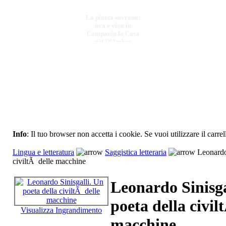
La pianta sovrana:
uva e vino in
Campania la Casa
dâ€™Ambra
€ 20,00
Guide giuridiche
pareri di diritto civile
e diritto penale
Info
: Il tuo browser non accetta i cookie. Se vuoi utilizzare il carrel
€ 18,00
Lingua e letteratura
Saggistica letteraria
Leonardo 
Valenza educativa del
civiltÃ delle macchine
teatro
Leonardo Sinisga
€ 13,00
poeta della civil
Il pensiero politico di
Visualizza Ingrandimento
Vincenzo Cuoco:
macchine
liberalismo, costituz.