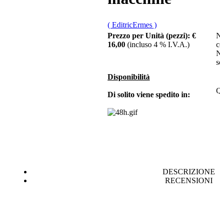
( EditricErmes )
€ 18,00
Prezzo per Unità (pezzi):
€
N
16,00
(incluso 4 % I.V.A.)
c
Il casinÃƒÂ² globale
N
della finanza
s
Disponibilità
€ 15,00
Q
Atti del 3Â° convegno
Di solito viene spedito in:
nazionale di
Matematica, scienze
tecn.
€ 15,00
DESCRIZIONE
La cittÃ in riva al
mare
RECENSIONI
€ 15,00
Storie di Storici