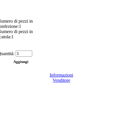
umero di pezzi in
onfezione:1
umero di pezzi in
catola:1
uantità:
Informazioni
Venditore