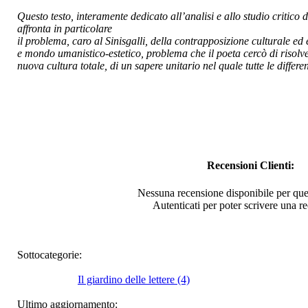
Questo testo, interamente dedicato all’analisi e allo studio critico 
€ 15,00
affronta in particolare
il problema, caro al Sinisgalli, della contrapposizione culturale ed 
Come nuvole
e mondo umanistico-estetico, problema che il poeta cercò di risolv
d'incenso
nuova cultura totale, di un sapere unitario nel quale tutte le differen
€ 15,00
VELIA 3
€ 10,00
I Gattopardi di Wall
Street
Recensioni Clienti:
Nessuna recensione disponibile per que
€ 18,00
Autenticati per poter scrivere una r
Quadretti d'acciaio
€ 16,00
Sottocategorie:
Il MiÃ…Â¡kiglio di
Teana
Il giardino delle lettere (4)
Ultimo aggiornamento:
€ 10,00