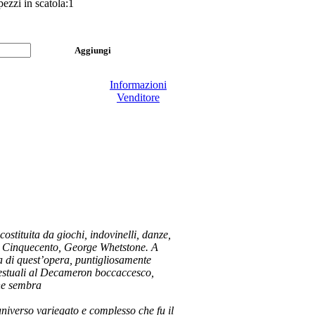
ezzi in scatola:1
Informazioni
Venditore
ostituita da giochi, indovinelli, danze,
del Cinquecento, George Whetstone. A
a di quest’opera, puntigliosamente
rtestuali al Decameron boccaccesco,
one sembra
ll’universo variegato e complesso che fu il