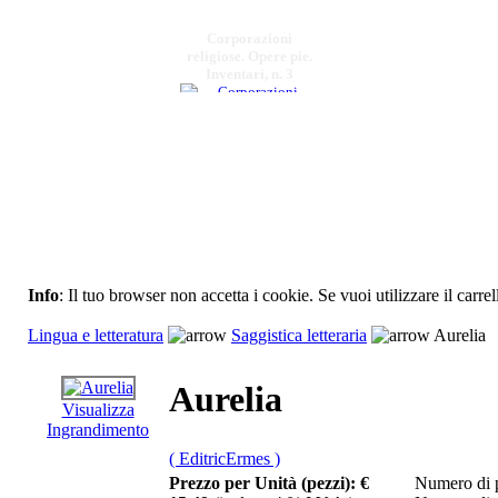
Corporazioni
religiose. Opere pie.
Inventari, n. 3
€ 14,00
Arpa
€ 15,00
Ventanas. Poesie e
testi da musicare
Info
: Il tuo browser non accetta i cookie. Se vuoi utilizzare il carrel
€ 14,00
Lingua e letteratura
Saggistica letteraria
Aurelia
Fino al pianeta terra
Aurelia
€ 10,00
Visualizza
Scritti con inchiostro
Ingrandimento
arcobaleno
( EditricErmes )
Prezzo per Unità (pezzi):
€
Numero di p
€ 7,00