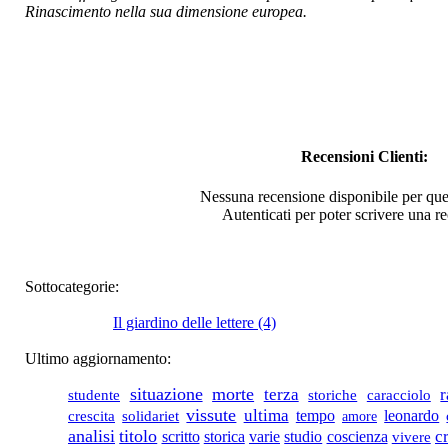
Rinascimento nella sua dimensione europea.
e diritto penale
€ 18,00
La Basilicata: tra
tradizione e modello
federale
Recensioni Clienti:
Nessuna recensione disponibile per que
€ 18,00
Autenticati per poter scrivere una r
Ambiente Salute
SocietÃ . Itinerari tra
memoria e
Sottocategorie:
prospettive
Il giardino delle lettere (4)
€ 11,00
Ultimo aggiornamento:
Integrazione
situazione
morte
r
terza
caracciolo
studente
storiche
scolastica. 1998
vissute
ultima
tempo
leonardo
crescita
solidariet
amore
analisi
titolo
cr
scritto
storica
varie
studio
coscienza
vivere
€ 10,00