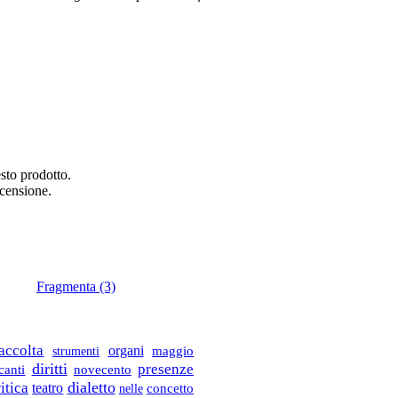
sto prodotto.
ecensione.
Fragmenta (3)
accolta
organi
strumenti
maggio
diritti
presenze
canti
novecento
dialetto
itica
teatro
concetto
nelle