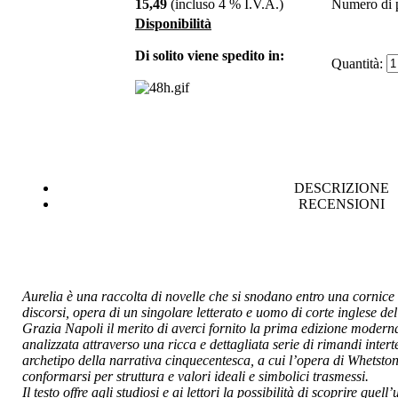
15,49
(incluso 4 % I.V.A.)
Numero di p
Disponibilità
Giovanni Paladino,
Una vita per la
Di solito viene spedito in:
scienza
Quantità:
€ 12,00
ContabilitÃ
dâ€™impresa. Il
piano dei conti
DESCRIZIONE
RECENSIONI
€ 16,00
Percorsi modulari e
applicazioni
multimediali nella
didattica
Aurelia è una raccolta di novelle che si snodano entro una cornice c
discorsi, opera di un singolare letterato e uomo di corte inglese 
Grazia Napoli il merito di averci fornito la prima edizione modern
analizzata attraverso una ricca e dettagliata serie di rimandi inte
€ 20,00
archetipo della narrativa cinquecentesca, a cui l’opera di Whetst
conformarsi per struttura e valori ideali e simbolici trasmessi.
Guide giuridiche
Il testo offre agli studiosi e ai lettori la possibilità di scoprire que
pareri di diritto civile