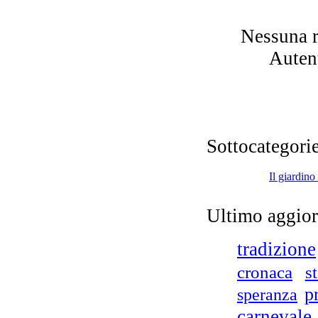
Nessuna r
Autent
Sottocategorie
Il giardino 
Ultimo aggio
tradizione
s
cronaca
p
speranza
carnevale