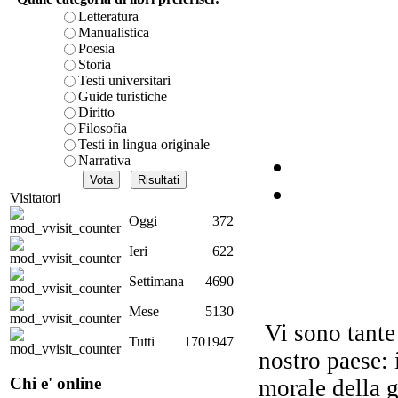
F
Letteratura
Manualistica
Poesia
Storia
Testi universitari
Il 
Guide turistiche
Diritto
Filosofia
Testi in lingua originale
Narrativa
Visitatori
Dal
Oggi
372
a
Ieri
622
Settimana
4690
Mese
5130
Vi sono tante 
Tutti
1701947
nostro paese: i
Chi e' online
morale della ge