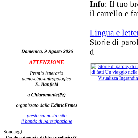
- N
Info
: Il tuo b
il carrello e f
P
Lingua e lette
Storie di paro
d
Cor
Domenica, 9 Agosto 2026
ATTENZIONE
Premio letterario
El
Visualizza Ingrandi
demo-etno-antropologico
E. Banfield
a
Chiaromonte(Pz)
Met
organizzato dalla
EditricErmes
presto sul nostro sito
il bando di partecipazione
Sondaggi
Quale categoria di libri preferisci?