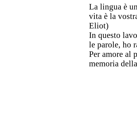
La lingua è un
vita è la vos
La
Eliot)
In questo lavo
le parole, ho 
Per amore al p
Po
memoria della