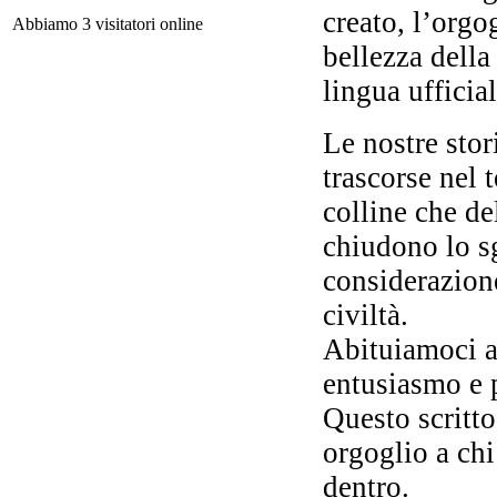
creato, l’orgog
Abbiamo 3 visitatori online
I 
bellezza della
lingua ufficial
Le nostre stor
trascorse nel 
No
tra
colline che de
chiudono lo s
considerazion
civiltà.
Abituiamoci a 
entusiasmo e p
Questo scritto
orgoglio a chi
Il
dentro.