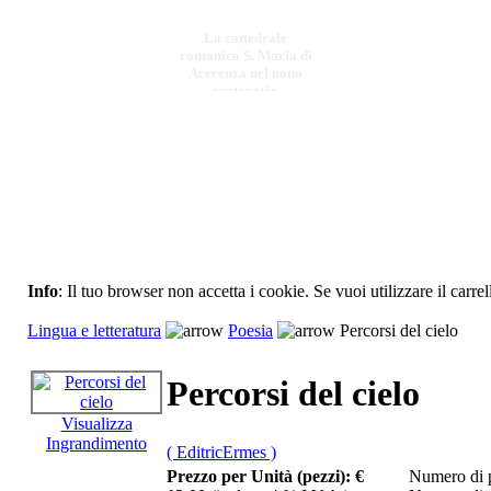
La cattedrale
romanica S. Maria di
Acerenza nel nono
centenario
€ 11,00
Echoi
€ 6,00
Urbing. Alta
Info
: Il tuo browser non accetta i cookie. Se vuoi utilizzare il carrel
Formazione.
Lingua e letteratura
Poesia
Percorsi del cielo
€ 10,00
Percorsi del cielo
Nazionalismo ed
europeismo politica
agroalimentare
Visualizza
britannica
Ingrandimento
( EditricErmes )
Prezzo per Unità (pezzi):
€
Numero di p