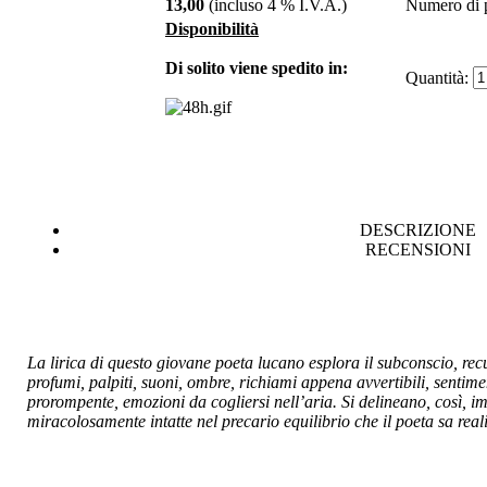
13,00
(incluso 4 % I.V.A.)
Numero di p
Disponibilità
€ 20,50
Di solito viene spedito in:
Dualismo
Quantità:
€ 6,00
Scritti con inchiostro
arcobaleno
€ 7,00
DESCRIZIONE
Disincantesimo
RECENSIONI
€ 10,33
VELIA 5
€ 10,00
La lirica di questo giovane poeta lucano esplora il subconscio, r
Sankt Petersburg
profumi, palpiti, suoni, ombre, richiami appena avvertibili, sentime
prorompente, emozioni da cogliersi nell’aria. Si delineano, così, 
€ 10,00
miracolosamente intatte nel precario equilibrio che il poeta sa real
STORIA DI
UNÃ¢â‚¬â„¢AMICIZIA