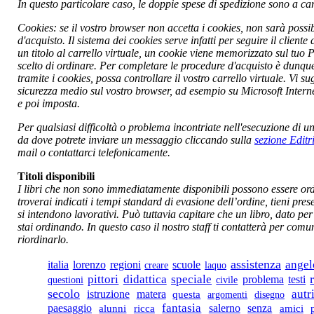
€ 8,00
In questo particolare caso, le doppie spese di spedizione sono a car
Le cupole geodetiche.
Cookies: se il vostro browser non accetta i cookies, non sarà possi
d'acquisto. Il sistema dei cookies serve infatti per seguire il clien
un titolo al carrello virtuale, un cookie viene memorizzato sul tuo P
€ 10,00
scelto di ordinare. Per completare le procedure d'acquisto è dunque
tramite i cookies, possa controllare il vostro carrello virtuale. Vi s
Pietre
sicurezza medio sul vostro browser, ad esempio su Microsoft Intern
€ 11,00
e poi imposta.
Raffaele Danzi-Il
Per qualsiasi difficoltà o problema incontriate nell'esecuzione di un 
cantore in vernacolo
da dove potrete inviare un messaggio cliccando sulla
sezione Editr
del Risorgimento
mail o contattarci telefonicamente.
Lucano
Titoli disponibili
I libri che non sono immediatamente disponibili possono essere ordin
troverai indicati i tempi standard di evasione dell’ordine, tieni prese
si intendono lavorativi. Può tuttavia capitare che un libro, dato pe
€ 12,50
stai ordinando. In questo caso il nostro staff ti contatterà per com
Sogni senza avvenire
riordinarlo.
assistenza
angel
italia
lorenzo
regioni
scuole
creare
laquo
€ 7,00
pittori
didattica
speciale
testi
problema
questioni
civile
secolo
Coraggio e debolezza
autr
istruzione
matera
questa
argomenti
disegno
fantasia
senza
paesaggio
salerno
alunni
ricca
amici