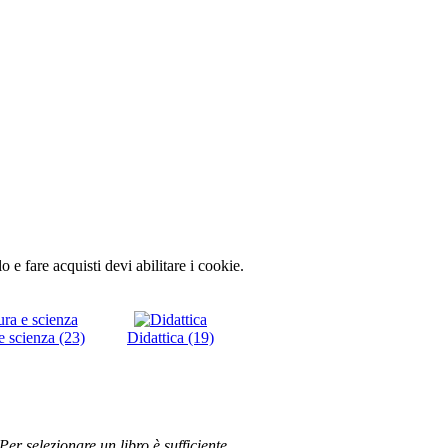
lo e fare acquisti devi abilitare i cookie.
e scienza (23)
Didattica (19)
 Per selezionare un libro è sufficiente