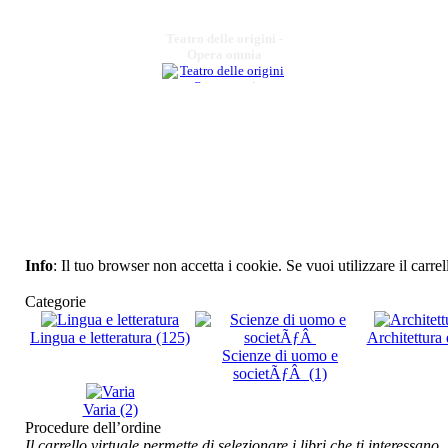
Teatro delle origini -
Opera omnia
€ 20,00
Gli organi antichi
della Basilicata
€ 18,00
I pittori e il volto
della cittÃ
Info
: Il tuo browser non accetta i cookie. Se vuoi utilizzare il carrel
€ 10,00
Categorie
La scuola creativa
Lingua e letteratura (125)
Architettura 
€ 15,00
Scienze di uomo e
societÃƒÂ (1)
La Basilicata si
racconta
Varia (2)
Procedure dell’ordine
Il carrello virtuale permette di selezionare i libri che ti interessano.