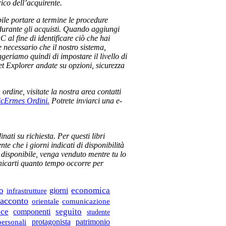
ico dell’acquirente.
bile portare a termine le procedure
te durante gli acquisti. Quando aggiungi
C al fine di identificare ciò che hai
 necessario che il nostro sistema,
uggeriamo quindi di impostare il livello di
et Explorer andate su opzioni, sicurezza
ordine, visitate la nostra area contatti
icErmes Ordini.
Potrete inviarci una e-
ati su richiesta. Per questi libri
nte che i giorni indicati di disponibilità
r disponibile, venga venduto mentre tu lo
unicarti quanto tempo occorre per
economica
o
giorni
infrastrutture
racconto
orientale
comunicazione
ice
seguito
componenti
studente
protagonista
patrimonio
personali