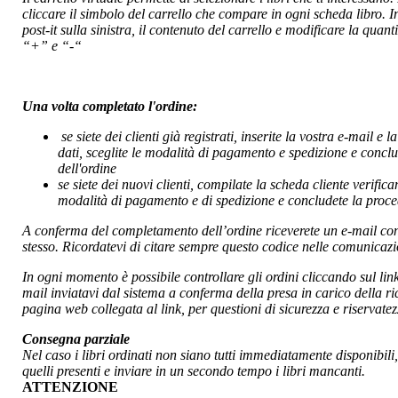
€ 10,33
cliccare il simbolo del carrello che compare in ogni scheda libro. 
post-it sulla sinistra, il contenuto del carrello e modificare la quanti
io sono uno degli altri
“+” e “-“
€ 18,00
DottÃ² ... cosÃ¬ ...
Una volta completato l'ordine:
cosÃ¬
se siete dei clienti già registrati, inserite la vostra e-mail e 
dati, sceglite le modalità di pagamento e spedizione e concl
€ 10,00
dell'ordine
s
e siete dei nuovi clienti, compilate la scheda cliente verifican
Da un punto a chissÃ
modalità di pagamento e di spedizione e concludete la proced
dove
A conferma del completamento dell’ordine riceverete un e-mail con 
€ 8,00
stesso. Ricordatevi di citare sempre questo codice nelle comunicazion
Sillabario stralunato
In ogni momento è possibile controllare gli ordini cliccando sul li
di Sant'Antuono
mail inviatavi dal sistema a conferma della presa in carico della ric
pagina web collegata al link, per questioni di sicurezza e riservatezz
Consegna parziale
€ 16,00
Nel caso i libri ordinati non siano tutti immediatamente disponibili
quelli presenti e inviare in un secondo tempo i libri mancanti.
Emersioni recondite
ATTENZIONE