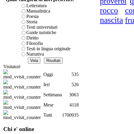
q
proverbi
è teorica, sempre però c
Letteratura
I 
rocco
co
presente fase.
Manualistica
Acquista ora...
Poesia
nascita
fru
Storia
A feed could not be foun
Testi universitari
http://www.lastampa.it/r
Guide turistiche
Diritto
Filosofia
Testi in lingua originale
Narrativa
I
Visitatori
Oggi
535
Ieri
526
Settimana
3063
Mese
4118
Tutti
1700935
au
Chi e' online