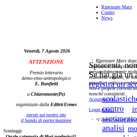
Ripensare Marx
Contro
News
U
n
Venerdi, 7 Agosto 2026
Sc
Ripensare Marx dopo l
ATTENZIONE
ci
Spiacenti, non
comunismo storico novec
presumibilmemente molto
Premio letterario
Se hai già un 
realmente iniziato, se in
demo-etno-antropologico
registra un ac
pensatori critici e probl
E. Banfield
vere e proprie correnti in
nonché consistenti.
a
Chiaromonte(Pz)
scolastich
Acquista ora...
organizzato dalla
EditricErmes
contro
i
Leggi tutto...
presto sul nostro sito
Da 
sentimento
"Contro" nasce dopo 
il bando di partecipazione
cominciato con la collab
analisi
mo
Sondaggi
ripensaremarx. i saggi co
Quale categoria di libri preferisci?
questa collaborazione e 