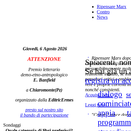
Ripensare Marx
Contro
News
L
tr
Giovedi, 6 Agosto 2026
Ripensare Marx dopo l
ATTENZIONE
Spiacenti, non
comunismo storico novec
presumibilmemente molto
Premio letterario
Se hai già un 
realmente iniziato, se in
demo-etno-antropologico
Ar
registra un ac
pensatori critici e probl
E. Banfield
vere e proprie correnti in
nonché consistenti.
a
Chiaromonte(Pz)
dialogo
s
Acquista ora...
organizzato dalla
EditricErmes
cominciat
Leggi tutto...
Il 
presto sul nostro sito
t
appia
"Contro" nasce dopo 
il bando di partecipazione
cominciato con la collab
programm
Sondaggi
ripensaremarx. i saggi co
Quale categoria di libri preferisci?
questa collaborazione e 