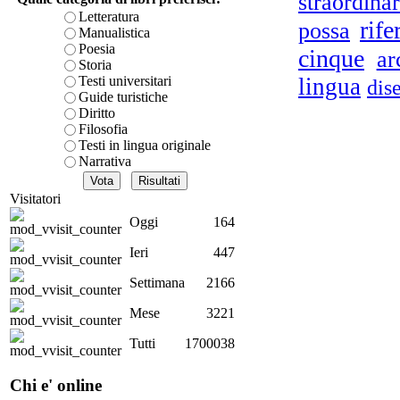
straordinar
è teorica, sempre però c
Letteratura
rif
possa
presente fase.
Manualistica
Le
Acquista ora...
Poesia
cinque
Lo
ar
Storia
cURL error 28: Failed to 
Testi universitari
lingua
dis
80 after 7125 ms: Could 
Guide turistiche
Diritto
D.A
Filosofia
Testi in lingua originale
Narrativa
Visitatori
Oggi
164
e
Ieri
447
Settimana
2166
Pe
Mese
3221
mas
Tutti
1700038
Chi e' online