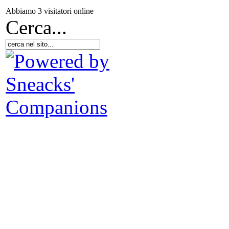
Ne
Abbiamo 3 visitatori online
Cerca...
U
per
Glo
Na