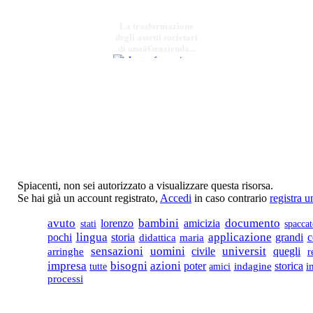
La trasformazione
degli assetti societari
di unaâ€œazienda...
€ 15,00
Santâ€™Angelo al
Monte Raparo e il
culto micaelico
€ 14,00
Spiacenti, non sei autorizzato a visualizzare questa risorsa.
Se hai già un account registrato,
Accedi
in caso contrario
registra 
LE BELLE
AMICIZIE
documento
avuto
lorenzo
bambini
amicizia
stati
spacca
lingua
applicazione
c
pochi
storia
didattica
grandi
maria
€ 16,00
sensazioni
uomini
universit
quegli
arringhe
civile
r
impresa
bisogni
azioni
poter
storica
tutte
amici
indagine
i
U dialÃƒÂ©ttÃƒÂ«
processi
mundalbanÃƒÂ©sÃƒÂ«
Poesie, antichi
mestieri, detti e sa