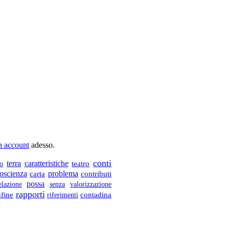
un account
adesso.
conti
terra
caratteristiche
teatro
to
oscienza
problema
contributi
carta
possa
elazione
senza
valorizzazione
rapporti
nfine
riferimenti
contadina